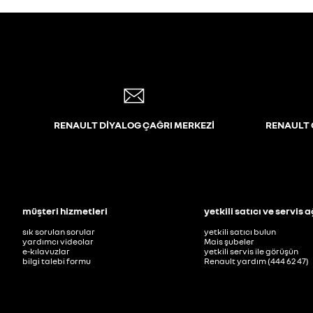
RENAULT DİYALOG ÇAĞRI MERKEZİ
RENAULT 
müşteri hizmetleri
yetkili satıcı ve servis a
sık sorulan sorular
yetkili satıcı bulun
yardımcı videolar
Mais şubeler
e-kılavuzlar
yetkili servis ile görüşün
bilgi talebi formu
Renault yardım (444 62 47)