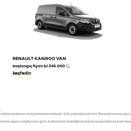
RENAULT KANGOO VAN
başlangıç fiyatı
₺1.545.000
keşfedin
.
n alma talebinin onaylanması kolaydır. Çok yakında yeni bir Renault aracın gurur
zi seçin, bilgilerinizi girin, kullanmak istediğiniz takas opsiyonlarını belirleyi