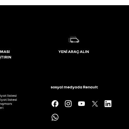
MASI
YENİ ARAÇ ALIN
ŞTIRIN
i
sosyal medyada Renault
iyat listesi
iyat listesi
anışmanı
ri