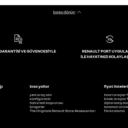
başa dönün
GARANTİSİ VE GÜVENCESİYLE
RENAULT PORT UYGULA
İLE HAYATINIZI KOLAYLA
ğı
kısa yollar
fiyat listeler
yeni araç alın
ticari araçlar f
konfigüratör
binek araçlar f
hızlı kredi başvurusu
dijital satış d
broşürler
lansman ürünle
The Originals Renault Store Aksesuarları
filo kiralama