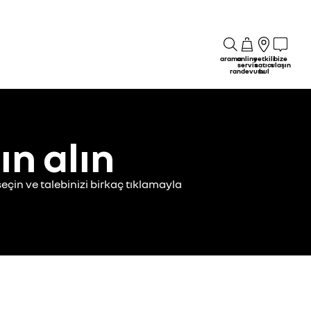
arama
online
yetkili
bize
servis
satıcı
ulaşın
randevusu
bul
ın alın
eçin ve talebinizi birkaç tıklamayla