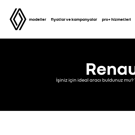
modeller
fiyatlar ve kampanyalar
pro+ hizmetleri
Renaul
İşiniz için ideal aracı buldunuz mu