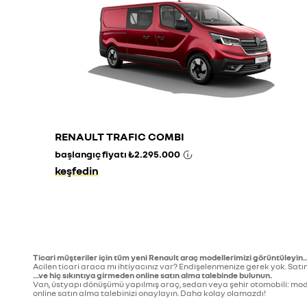
RENAULT TRAFIC COMBI
başlangıç fiyatı
₺2.295.000
keşfedin
Ticari müşteriler için tüm yeni Renault araç modellerimizi görüntüleyin..
Acilen ticari araca mı ihtiyacınız var? Endişelenmenize gerek yok. Satı
...ve hiç sıkıntıya girmeden online satın alma talebinde bulunun.
Van, üstyapı dönüşümü yapılmış araç, sedan veya şehir otomobili: modelini
online satın alma talebinizi onaylayın. Daha kolay olamazdı!