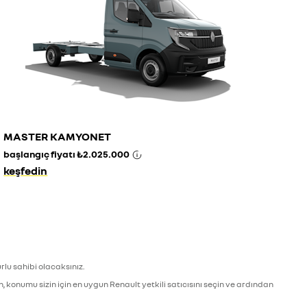
MASTER KAMYONET
başlangıç fiyatı
₺2.025.000
keşfedin
lu sahibi olacaksınız.
n, konumu sizin için en uygun Renault yetkili satıcısını seçin ve ardından