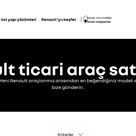
binek otomobiller
üst yapı çözümleri
Renault'yu keşfet
ticari müşteriler
t ticari araç sat
? Yeni Renault araçlarımız arasından en beğendiğiniz modeli s
bize gönderin.
Kriterler