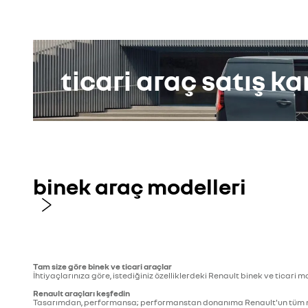
ticari araç satış 
binek araç modelleri
Tam size göre binek ve ticari araçlar
İhtiyaçlarınıza göre, istediğiniz özelliklerdeki Renault binek ve ticari m
Renault araçları keşfedin
Tasarımdan, performansa; performanstan donanıma Renault'un tüm mo