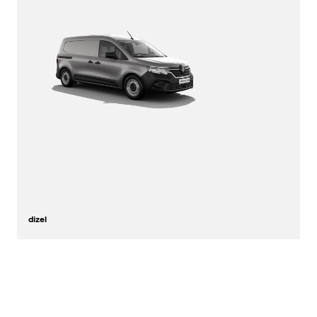
dizel
keşfedin
konfigüratör