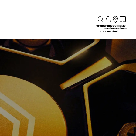
arama
online
yetkili
bize
servis
satıcı
ulaşın
randevusu
bul