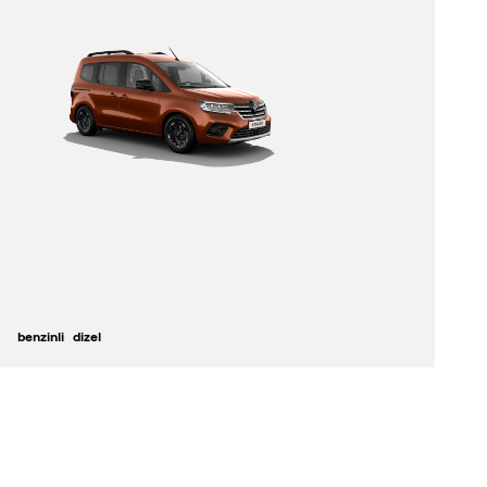
benzinli
dizel
keşfedin
konfigüratör