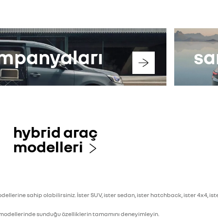
kampanyaları
sa
hybrid araç
modelleri
odellerine sahip olabilirsiniz. İster SUV, ister sedan, ister hatchback, ister 4x4, 
dellerinde sunduğu özelliklerin tamamını deneyimleyin.