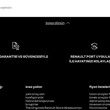
 keşfedin.
başa dönün
GARANTİSİ VE GÜVENCESİYLE
RENAULT PORT UYGULA
İLE HAYATINIZI KOLAYLA
ğı
kısa yollar
fiyat listeler
yeni araç alın
ticari araçlar f
konfigüratör
binek araçlar f
hızlı kredi başvurusu
dijital satış d
broşürler
lansman ürünle
The Originals Renault Store Aksesuarları
filo kiralama