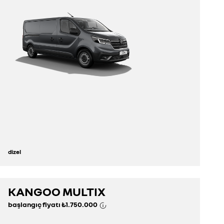
dizel
KANGOO MULTIX
keşfedin
başlangıç fiyatı
₺1.750.000
konfigüratör