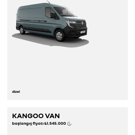
dizel
KANGOO VAN
keşfedin
başlangıç fiyatı
₺1.545.000
konfigüratör