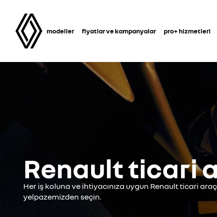
modeller
fiyatlar ve kampanyalar
pro+ hizmetleri
Renault ticari 
Her iş koluna ve ihtiyacınıza uygun Renault ticari ara
yelpazemizden seçin.