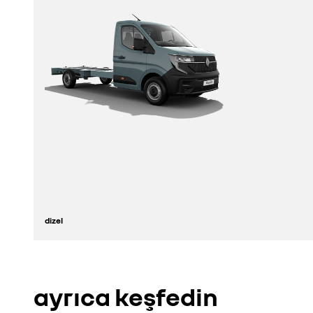
dizel
keşfedin
ayrıca keşfedin
konfigüratör