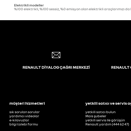
Elektrikli modeller
%100 elektrikli, %100 sessiz, %0 emisyon olan elektrikli araçlarımızı da
RENAULT DİYALOG ÇAĞRI MERKEZİ
RENAULT 
müşteri hizmetleri
yetkili satıcı ve servis a
sık sorulan sorular
yetkili satıcı bulun
yardımcı videolar
Mais şubeler
e-kılavuzlar
yetkili servis ile görüşün
bilgi talebi formu
Renault yardım (444 62 47)