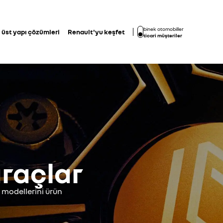
binek otomobiller
üst yapı çözümleri
Renault'yu keşfet
ticari müşteriler
araçlar
ç modellerini ürün