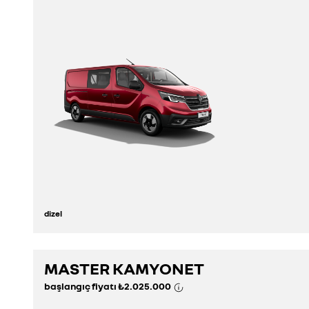
dizel
MASTER KAMYONET
keşfedin
başlangıç fiyatı
₺2.025.000
konfigüratör