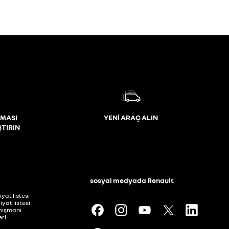
MASI
YENİ ARAÇ ALIN
ŞTIRIN
i
sosyal medyada Renault
iyat listesi
iyat listesi
anışmanı
ri